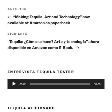
Navegación
Entrada
ANTERIOR
de
anterior:
“Making Tequila. Art and Technology” now
entradas
available at Amazon as paperback
Siguiente
SIGUIENTE
entrada
“Tequila: ¿Cómo se hace? Arte y tecnología” ahora
disponible en Amazon como E-Book.
ENTREVISTA TEQUILA TESTER
Reproductor
00:00
00:00
de
audio
TEQUILA AFICIONADO