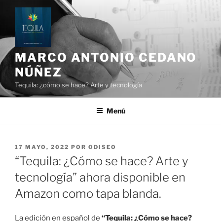
Ir
al
contenido
MARCO ANTONIO CEDANO
NÚÑEZ
Tequila: ¿cómo se hace? Arte y tecnología
Menú
PUBLICADO
17 MAYO, 2022
POR
ODISEO
EN
“Tequila: ¿Cómo se hace? Arte y
tecnología” ahora disponible en
Amazon como tapa blanda.
La edición en español de
“Tequila: ¿Cómo se hace?