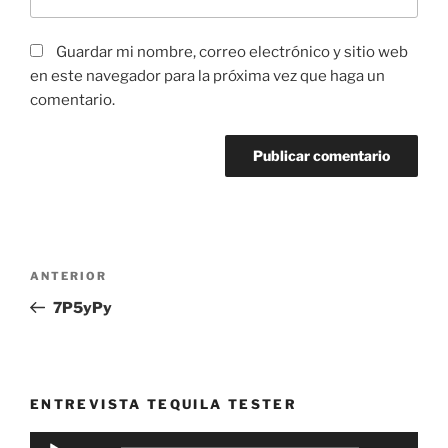
Guardar mi nombre, correo electrónico y sitio web
en este navegador para la próxima vez que haga un
comentario.
Navegación
Entrada
ANTERIOR
de
anterior:
7P5yPy
entradas
ENTREVISTA TEQUILA TESTER
Reproductor